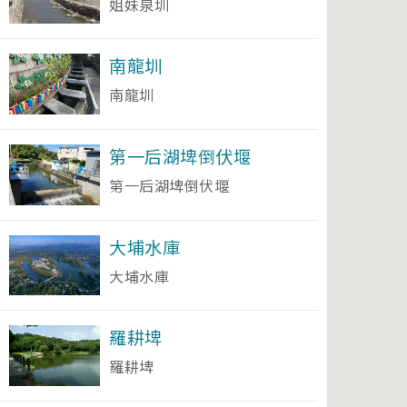
姐妹泉圳
南龍圳
南龍圳
第⼀后湖埤倒伏堰
第⼀后湖埤倒伏堰
大埔水庫
大埔水庫
羅耕埤
羅耕埤