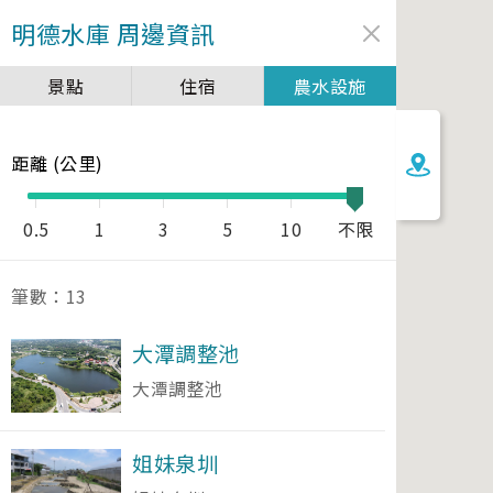
明德水庫
周邊資訊
景點
住宿
農水設施
距離 (公里)
0.5
1
3
5
10
不限
筆數：
13
大潭調整池
大潭調整池
姐妹泉圳