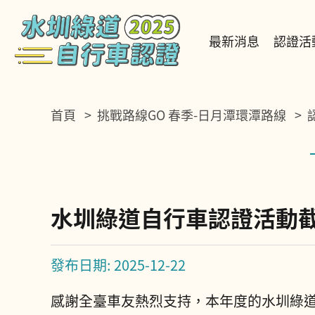
移
至
主
最新消息
認證活
要
內
容
區
首頁
挑戰路線GO
春季-日月潭環潭路線
:::
水圳綠道自行車認證活動
發布日期: 2025-12-22
感謝全臺車友熱烈支持，本年度的水圳綠道自行