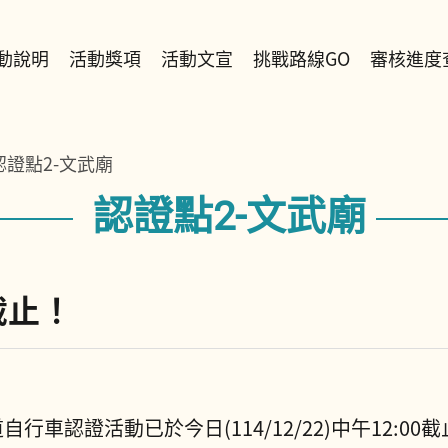
動說明
活動獎項
活動文宣
挑戰路線GO
審核進度
嘉義路段
臺南路段-北段
認證點2-文武廟
臺南路段-南段
認證點2-文武廟
開啟定位說明
截止！
車認證活動已於今日(114/12/22)中午12: